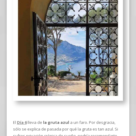
El
Día 6
lleva de
la gruta azul
a un faro. Por desgracia,
sólo se explica de pasada por qué la gruta es tan azul. Si
sufres privación crónica de sueño, podría recomendarte