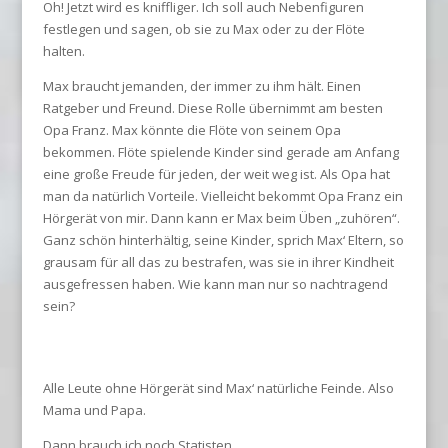
Oh! Jetzt wird es kniffliger. Ich soll auch Nebenfiguren
festlegen und sagen, ob sie zu Max oder zu der Flöte
halten.
Max braucht jemanden, der immer zu ihm hält. Einen
Ratgeber und Freund. Diese Rolle übernimmt am besten
Opa Franz. Max könnte die Flöte von seinem Opa
bekommen. Flöte spielende Kinder sind gerade am Anfang
eine große Freude für jeden, der weit weg ist. Als Opa hat
man da natürlich Vorteile. Vielleicht bekommt Opa Franz ein
Hörgerät von mir. Dann kann er Max beim Üben „zuhören“.
Ganz schön hinterhältig, seine Kinder, sprich Max‘ Eltern, so
grausam für all das zu bestrafen, was sie in ihrer Kindheit
ausgefressen haben. Wie kann man nur so nachtragend
sein?
Alle Leute ohne Hörgerät sind Max‘ natürliche Feinde. Also
Mama und Papa.
Dann brauch ich noch Statisten.